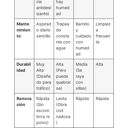
cie
hay
antidesl
humed
izante)
ad
Mante
Aspirad
Trapea
Barrido
Limpiez
nimien
o diario
do
y
a
to
sencillo
consta
cuidado
frecuen
nte con
con
te
agua
humed
ad
Durabil
Muy
Alta
Media
Alta
idad
Alta
(Pero
(Se
(Diseña
puede
raya
do para
quebrar
con
tráfico)
se)
sillas)
Renova
Rápida
Lenta
Rápida
Rápida
ción
(Sin
(Obra
escom
civil
bros ni
ruidosa
polvo)
)