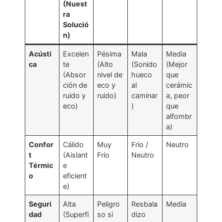
(Nuest
ra
Solució
n)
Acústi
Excelen
Pésima
Mala
Media
ca
te
(Alto
(Sonido
(Mejor
(Absor
nivel de
hueco
que
ción de
eco y
al
cerámic
ruido y
ruido)
caminar
a, peor
eco)
)
que
alfombr
a)
Confor
Cálido
Muy
Frío /
Neutro
t
(Aislant
Frío
Neutro
Térmic
e
o
eficient
e)
Seguri
Alta
Peligro
Resbala
Media
dad
(Superfi
so si
dizo