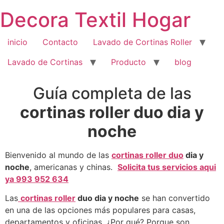
Saltar
Decora Textil Hogar
al
contenido
inicio
Contacto
Lavado de Cortinas Roller
Lavado de Cortinas
Producto
blog
Guía completa de las
cortinas roller duo dia y
noche
Bienvenido al mundo de las
cortinas roller duo
dia y
noche
, americanas y chinas.
Solicita tus servicios aqui
ya 993 952 634
Las
cortinas roller
duo dia y noche
se han convertido
en una de las opciones más populares para casas,
departamentos y oficinas. ¿Por qué? Porque son