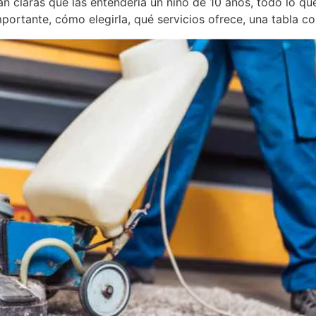
tan claras que las entendería un niño de 10 años, todo lo q
mportante, cómo elegirla, qué servicios ofrece, una tabla c