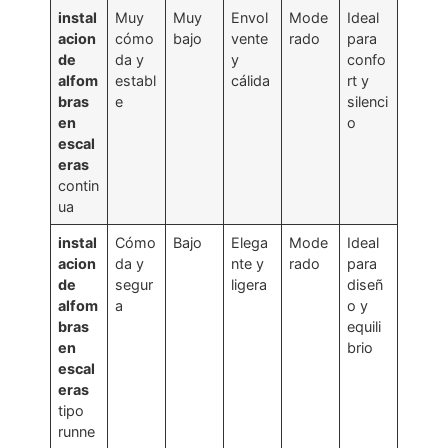
instal
Muy
Muy
Envol
Mode
Ideal
acion
cómo
bajo
vente
rado
para
de
da y
y
confo
alfom
establ
cálida
rt y
bras
e
silenci
en
o
escal
eras
contin
ua
instal
Cómo
Bajo
Elega
Mode
Ideal
acion
da y
nte y
rado
para
de
segur
ligera
diseñ
alfom
a
o y
bras
equili
en
brio
escal
eras
tipo
runne