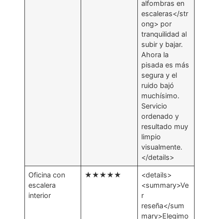
alfombras en
escaleras</str
ong> por
tranquilidad al
subir y bajar.
Ahora la
pisada es más
segura y el
ruido bajó
muchísimo.
Servicio
ordenado y
resultado muy
limpio
visualmente.
</details>
Oficina con
★★★★★
<details>
escalera
<summary>Ve
interior
r
reseña</sum
mary>Elegimo