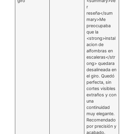
giro
<summary>Ve
r
reseña</sum
mary>Me
preocupaba
que la
<strong>instal
acion de
alfombras en
escaleras</str
ong> quedara
desalineada en
el giro. Quedó
perfecta, sin
cortes visibles
extraños y con
una
continuidad
muy elegante.
Recomendado
por precisión y
acabado.