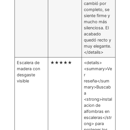
cambió por
completo, se
siente firme y
mucho más
silenciosa. El
acabado
quedó recto y
muy elegante.
</details>
Escalera de
★★★★★
<details>
madera con
<summary>Ve
desgaste
r
visible
reseña</sum
mary>Buscab
a
<strong>instal
acion de
alfombras en
escaleras</str
ong> para
proteger los