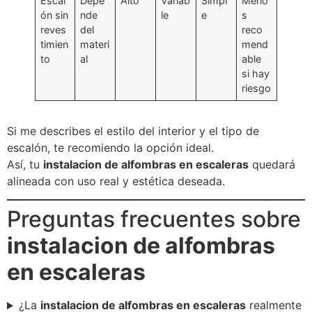
Escal
Depe
Alto
Variab
Simpl
Meno
ón sin
nde
le
e
s
reves
del
reco
timien
materi
mend
to
al
able
si hay
riesgo
Si me describes el estilo del interior y el tipo de
escalón, te recomiendo la opción ideal.
Así, tu
instalacion de alfombras en escaleras
quedará
alineada con uso real y estética deseada.
Preguntas frecuentes sobre
instalacion de alfombras
en escaleras
¿La
instalacion de alfombras en escaleras
realmente