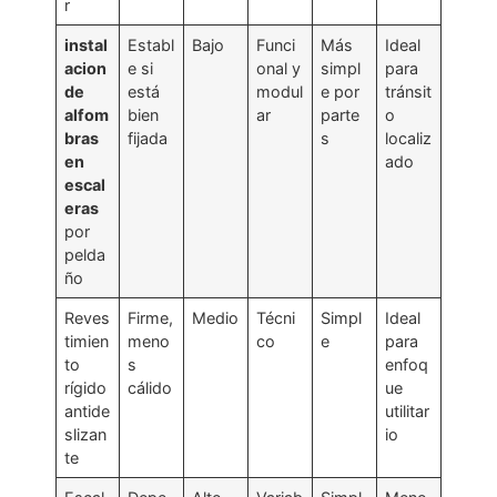
r
instal
Establ
Bajo
Funci
Más
Ideal
acion
e si
onal y
simpl
para
de
está
modul
e por
tránsit
alfom
bien
ar
parte
o
bras
fijada
s
localiz
en
ado
escal
eras
por
pelda
ño
Reves
Firme,
Medio
Técni
Simpl
Ideal
timien
meno
co
e
para
to
s
enfoq
rígido
cálido
ue
antide
utilitar
slizan
io
te