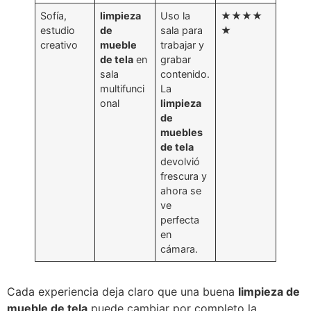
Sofía,
limpieza
Uso la
★★★★
estudio
de
sala para
★
creativo
mueble
trabajar y
de tela
en
grabar
sala
contenido.
multifunci
La
onal
limpieza
de
muebles
de tela
devolvió
frescura y
ahora se
ve
perfecta
en
cámara.
Cada experiencia deja claro que una buena
limpieza de
mueble de tela
puede cambiar por completo la