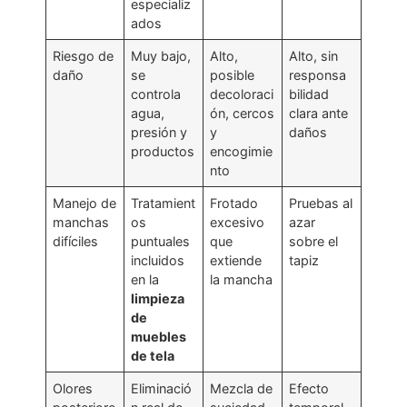
especializ
ados
Riesgo de
Muy bajo,
Alto,
Alto, sin
daño
se
posible
responsa
controla
decoloraci
bilidad
agua,
ón, cercos
clara ante
presión y
y
daños
productos
encogimie
nto
Manejo de
Tratamient
Frotado
Pruebas al
manchas
os
excesivo
azar
difíciles
puntuales
que
sobre el
incluidos
extiende
tapiz
en la
la mancha
limpieza
de
muebles
de tela
Olores
Eliminació
Mezcla de
Efecto