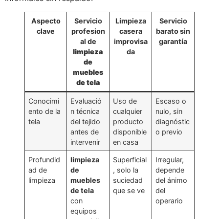
Aspecto
Servicio
Limpieza
Servicio
clave
profesion
casera
barato sin
al de
improvisa
garantía
limpieza
da
de
muebles
de tela
Conocimi
Evaluació
Uso de
Escaso o
ento de la
n técnica
cualquier
nulo, sin
tela
del tejido
producto
diagnóstic
antes de
disponible
o previo
intervenir
en casa
Profundid
limpieza
Superficial
Irregular,
ad de
de
, solo la
depende
limpieza
muebles
suciedad
del ánimo
de tela
que se ve
del
con
operario
equipos