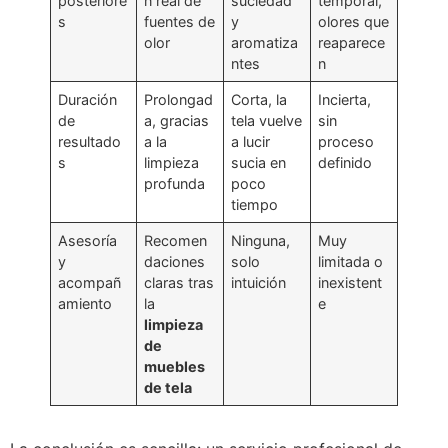
posteriore
n real de
suciedad
temporal,
s
fuentes de
y
olores que
olor
aromatiza
reaparece
ntes
n
Duración
Prolongad
Corta, la
Incierta,
de
a, gracias
tela vuelve
sin
resultado
a la
a lucir
proceso
s
limpieza
sucia en
definido
profunda
poco
tiempo
Asesoría
Recomen
Ninguna,
Muy
y
daciones
solo
limitada o
acompañ
claras tras
intuición
inexistent
amiento
la
e
limpieza
de
muebles
de tela