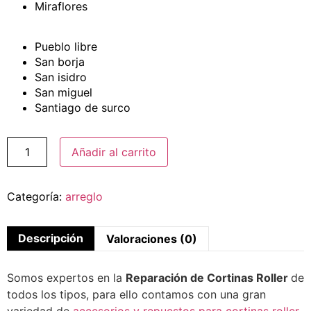
Miraflores
Pueblo libre
San borja
San isidro
San miguel
Santiago de surco
Reparación
Añadir al carrito
de
Cortinas
Roller
cantidad
Categoría:
arreglo
Descripción
Valoraciones (0)
Somos expertos en la
Reparación de Cortinas Roller
de
todos los tipos, para ello contamos con una gran