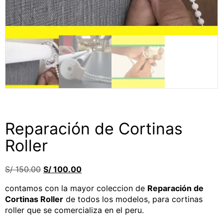
Reparación de Cortinas
Roller
El
El
S/
150.00
S/
100.00
precio
precio
contamos con la mayor coleccion de
Reparación de
original
actual
Cortinas Roller
de todos los modelos, para cortinas
era:
es:
roller que se comercializa en el peru.
S/ 150.00.
S/ 100.00.